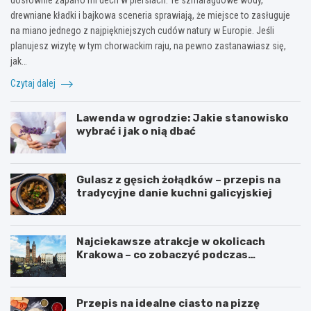
drewniane kładki i bajkowa sceneria sprawiają, że miejsce to zasługuje
na miano jednego z najpiękniejszych cudów natury w Europie. Jeśli
planujesz wizytę w tym chorwackim raju, na pewno zastanawiasz się,
jak…
Czytaj dalej
Lawenda w ogrodzie: Jakie stanowisko
wybrać i jak o nią dbać
Gulasz z gęsich żołądków – przepis na
tradycyjne danie kuchni galicyjskiej
Najciekawsze atrakcje w okolicach
Krakowa – co zobaczyć podczas
weekendu?
Przepis na idealne ciasto na pizzę