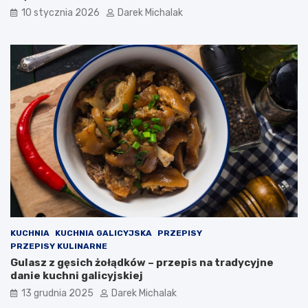
c
i
10 stycznia 2026
Darek Michalak
h
m
i
o
c
w
z
y
n
g
e
o
ś
ć
w
P
o
l
s
c
e
KUCHNIA
KUCHNIA GALICYJSKA
PRZEPISY
PRZEPISY KULINARNE
Gulasz z gęsich żołądków – przepis na tradycyjne
danie kuchni galicyjskiej
13 grudnia 2025
Darek Michalak