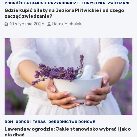
z
a
PODRÓŻE I ATRAKCJE PRZYRODNICZE
TURYSTYKA
ZWIEDZANIE
y
s
Gdzie kupić bilety na Jeziora Plitwickie i od czego
w
c
zacząć zwiedzanie?
p
y
10 stycznia 2026
Darek Michalak
ł
n
y
u
w
j
n
ą
a
c
n
y
a
p
s
t
z
a
e
k
z
z
d
n
r
a
o
n
w
y
i
j
e
a
DOM
OGRÓD I TARAS
OGRODNICTWO DOMOWE
p
k
Lawenda w ogrodzie: Jakie stanowisko wybrać i jak o
s
o
nią dbać
y
z