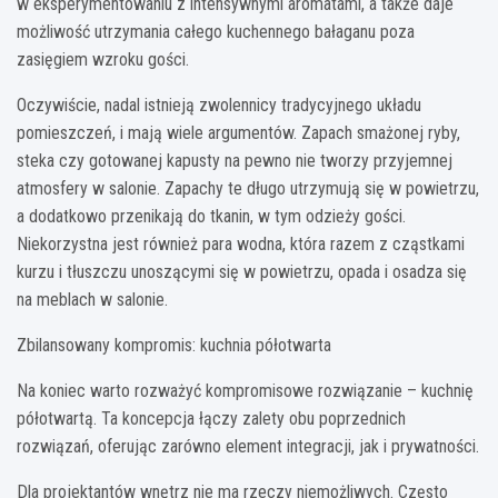
w eksperymentowaniu z intensywnymi aromatami, a także daje
możliwość utrzymania całego kuchennego bałaganu poza
zasięgiem wzroku gości.
Oczywiście, nadal istnieją zwolennicy tradycyjnego układu
pomieszczeń, i mają wiele argumentów. Zapach smażonej ryby,
steka czy gotowanej kapusty na pewno nie tworzy przyjemnej
atmosfery w salonie. Zapachy te długo utrzymują się w powietrzu,
a dodatkowo przenikają do tkanin, w tym odzieży gości.
Niekorzystna jest również para wodna, która razem z cząstkami
kurzu i tłuszczu unoszącymi się w powietrzu, opada i osadza się
na meblach w salonie.
Zbilansowany kompromis: kuchnia półotwarta
Na koniec warto rozważyć kompromisowe rozwiązanie – kuchnię
półotwartą. Ta koncepcja łączy zalety obu poprzednich
rozwiązań, oferując zarówno element integracji, jak i prywatności.
Dla projektantów wnętrz nie ma rzeczy niemożliwych. Często