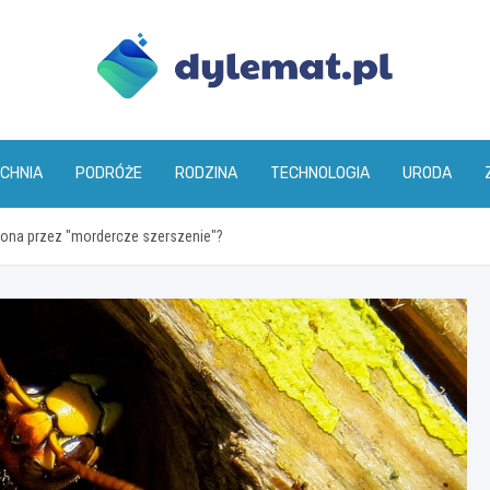
dylemat.pl
CHNIA
PODRÓŻE
RODZINA
TECHNOLOGIA
URODA
żona przez "mordercze szerszenie"?