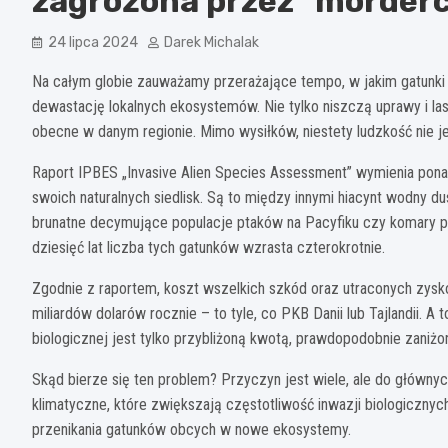
zagrożona przez "morderc
24 lipca 2024
Darek Michalak
Na całym globie zauważamy przerażające tempo, w jakim gatunki
dewastację lokalnych ekosystemów. Nie tylko niszczą uprawy i lasy
obecne w danym regionie. Mimo wysiłków, niestety ludzkość nie je
Raport IPBES „Invasive Alien Species Assessment” wymienia ponad
swoich naturalnych siedlisk. Są to między innymi hiacynt wodny d
brunatne decymujące populacje ptaków na Pacyfiku czy komary prz
dziesięć lat liczba tych gatunków wzrasta czterokrotnie.
Zgodnie z raportem, koszt wszelkich szkód oraz utraconych zys
miliardów dolarów rocznie – to tyle, co PKB Danii lub Tajlandii.
biologicznej jest tylko przybliżoną kwotą, prawdopodobnie zaniżo
Skąd bierze się ten problem? Przyczyn jest wiele, ale do głównyc
klimatyczne, które zwiększają częstotliwość inwazji biologicznyc
przenikania gatunków obcych w nowe ekosystemy.