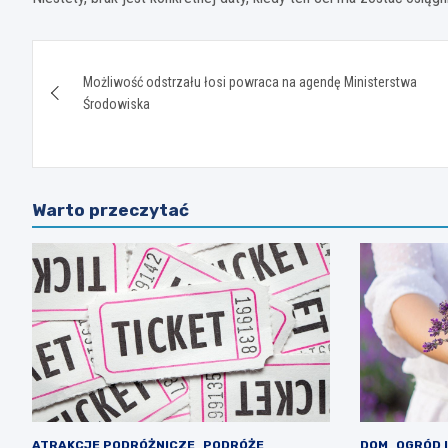
Nawigacja
Możliwość odstrzału łosi powraca na agendę Ministerstwa
wpisu
Środowiska
Warto przeczytać
ATRAKCJE PODRÓŻNICZE
PODRÓŻE
DOM
OGRÓD 