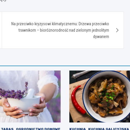
Na przeciwko kryzysowi klimatycznemu: Drzewa przeciwko
trawnikom – bioróżnorodność nad zielonym jednolitym
dywanem
I TARAS
OGRODNICTWO DOMOWE
KUCHNIA
KUCHNIA GALICYJSKA