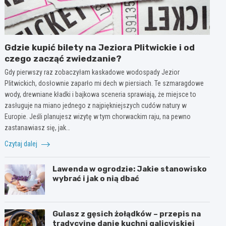
Gdzie kupić bilety na Jeziora Plitwickie i od
czego zacząć zwiedzanie?
Gdy pierwszy raz zobaczyłam kaskadowe wodospady Jezior
Plitwickich, dosłownie zaparło mi dech w piersiach. Te szmaragdowe
wody, drewniane kładki i bajkowa sceneria sprawiają, że miejsce to
zasługuje na miano jednego z najpiękniejszych cudów natury w
Europie. Jeśli planujesz wizytę w tym chorwackim raju, na pewno
zastanawiasz się, jak…
Czytaj dalej
Lawenda w ogrodzie: Jakie stanowisko
wybrać i jak o nią dbać
Gulasz z gęsich żołądków – przepis na
tradycyjne danie kuchni galicyjskiej