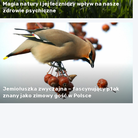
Magia natury i jej leczniczy wpływ na nasze
zdrowie psychiczne
Jemiołuszka zwyczajna – fascynujący ptak
znany jako zimowy gość w Polsce