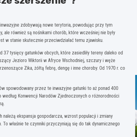
ze szerszenie"?
 inwazyjne zdobywają nowe terytoria, powodując przy tym
, ale również są nośnikami chorób, które wcześniej nie były
st w stanie skutecznie przeciwdziałać temu zjawisku.
 37 tysięcy gatunków obcych, które zasiedliły tereny daleko od
uszący Jezioro Wiktorii w Afryce Wschodniej, szczury i węże
enoszące Zika, żółtą febrę, dengę i inne choroby. Od 1970 r. co
ków spowodowany przez te inwazyjne gatunki to aż ponad 400
 A to według Konwencji Narodów Zjednoczonych o różnorodności
ną.
h należą ekspansja gospodarcza, wzrost populacji i zmiany
h. To właśnie te czynniki przyczyniają się do tak dynamicznego