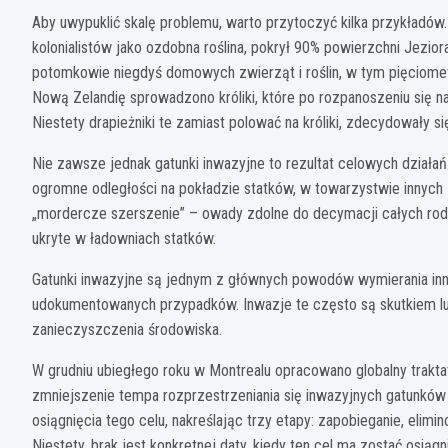
Aby uwypuklić skalę problemu, warto przytoczyć kilka przykładó
kolonialistów jako ozdobna roślina, pokrył 90% powierzchni Jezio
potomkowie niegdyś domowych zwierząt i roślin, w tym pięciometr
Nową Zelandię sprowadzono króliki, które po rozpanoszeniu się 
Niestety drapieżniki te zamiast polować na króliki, zdecydowały 
Nie zawsze jednak gatunki inwazyjne to rezultat celowych działa
ogromne odległości na pokładzie statków, w towarzystwie innyc
„mordercze szerszenie” – owady zdolne do decymacji całych rodz
ukryte w ładowniach statków.
Gatunki inwazyjne są jednym z głównych powodów wymierania in
udokumentowanych przypadków. Inwazje te często są skutkiem lub 
zanieczyszczenia środowiska.
W grudniu ubiegłego roku w Montrealu opracowano globalny traktat
zmniejszenie tempa rozprzestrzeniania się inwazyjnych gatunków
osiągnięcia tego celu, nakreślając trzy etapy: zapobieganie, elimi
Niestety, brak jest konkretnej daty, kiedy ten cel ma zostać osiągni