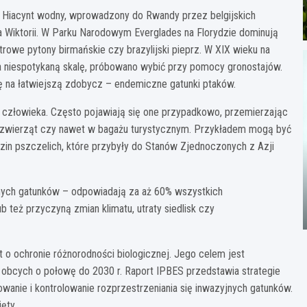
w. Hiacynt wodny, wprowadzony do Rwandy przez belgijskich
ra Wiktorii. W Parku Narodowym Everglades na Florydzie dominują
owe pytony birmańskie czy brazylijski pieprz. W XIX wieku na
na niespotykaną skalę, próbowano wybić przy pomocy gronostajów.
się na łatwiejszą zdobycz – endemiczne gatunki ptaków.
ń człowieka. Często pojawiają się one przypadkowo, przemierzając
h zwierząt czy nawet w bagażu turystycznym. Przykładem mogą być
in pszczelich, które przybyły do Stanów Zjednoczonych z Azji
nych gatunków – odpowiadają za aż 60% wszystkich
też przyczyną zmian klimatu, utraty siedlisk czy
 o ochronie różnorodności biologicznej. Jego celem jest
 obcych o połowę do 2030 r. Raport IPBES przedstawia strategie
nowanie i kontrolowanie rozprzestrzeniania się inwazyjnych gatunków.
ęty.