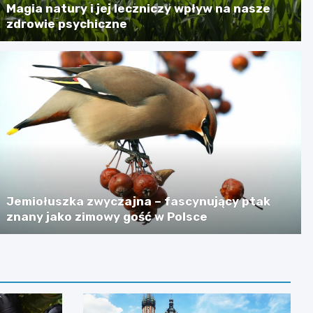
Magia natury i jej leczniczy wpływ na nasze
zdrowie psychiczne
Jemiołuszka zwyczajna – fascynujący ptak
znany jako zimowy gość w Polsce