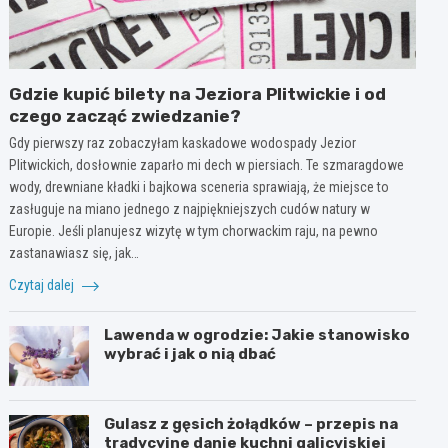
Gdzie kupić bilety na Jeziora Plitwickie i od
czego zacząć zwiedzanie?
Gdy pierwszy raz zobaczyłam kaskadowe wodospady Jezior
Plitwickich, dosłownie zaparło mi dech w piersiach. Te szmaragdowe
wody, drewniane kładki i bajkowa sceneria sprawiają, że miejsce to
zasługuje na miano jednego z najpiękniejszych cudów natury w
Europie. Jeśli planujesz wizytę w tym chorwackim raju, na pewno
zastanawiasz się, jak…
Czytaj dalej
Lawenda w ogrodzie: Jakie stanowisko
wybrać i jak o nią dbać
Gulasz z gęsich żołądków – przepis na
tradycyjne danie kuchni galicyjskiej