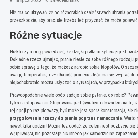
18 lipca 2022
Darek Michalak
Nie ma co ukrywać, że po różnorakich szaleństwach ubrania potraf
przeszkodzie, aby prać, ale trzeba też przyznać, że może pojawić 
Różne sytuacje
Niektórzy mogą powiedzieć, że dzięki pralkom sytuacja jest bardz
Dokładnie rzecz ujmując, pranie niesie za sobą różnego rodzaju 
sobie sprawę z tego, że możesz narobić sobie kłopotów. O szc
uwagę temperaturę czy długość procesu. Jeśli ma się wyprać dob
niejednokrotnie można usłyszeć o sytuacjach, w przypadku których
Prawdopodobnie wiele osób zadaje sobie pytanie, co robić? Pew
tylko na stripowaniu. Stripowanie jest świetnym dowodem na to, i
tej opcji po raz pierwszy, być może jest spora konsternacja, ale
przygotowanie rzeczy do prania poprzez namaczanie
. Warto
nawet kilka godzin! Można też dodać, że celem jest pozbycie się t
wątpliwości, nie pozostaje nic innego jak samodzielne zapoznani