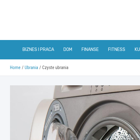
Skip
to
content
BIZNES I PRACA
DOM
FINANSE
FITNESS
KU
Home
Ubrania
Czyste ubrania