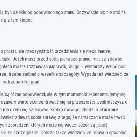
ią być dalekie od odpowiedniego stanu. Oczywiście nic nie stoi na
się z tym kłopot.
o prosta, ale rzeczywistość przedstawia się nieco inaczej.
pułapki. Jeżeli masz przed sobą pierwsze pranie, musisz zdawać
zegółach można rozmawiać naprawdę długo – wystarczy wziąć pod
rze, trzeba zadbać o wszelkie szczegóły. Wypada też wiedzieć, że
 potrzeba kilku prań.
nie są różne odpowiedzi, ale w tym momencie skoncentrujemy się
ż czasem warto skoncentrować się na przeszłości. Jeśli słyszysz o
 nie ma czym się szokować. Krótko mówiąc, chodzi o
staranne
 również zdawać sobie sprawę z tego, że namaczanie może trwać
ych zabrudzeń, których może nie widać. Jeżeli są jakieś
e się ze szczegółami. Dobrze także wiedzieć, że mowa o sposobie