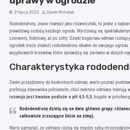
uprawy w ogrodzie
21 lipca 2025
Darek Michalak
Rododendrony, znane również jako różaneczniki, to jedne z najb
prawdziwą ozdobą każdego ogrodu. Wyróżniają się spektakularnym
czerwony, fioletowy, aż po żółty. Dzięki bogactwu odmian różniąc
ogrodnik może znaleźć rododendrony idealne do swojego ogrodu. 
wyjątkowych krzewów, które sprawdzą się zarówno w dużych ogrod
Charakterystyka rododend
Zanim przejdziemy do konkretnych odmian, warto poznać pods
preferują stanowiska półcieniste, choć niektóre odmiany tolerują 
rozwoju jest kwaśne podłoże o pH 4,5-5,5
, bogate w próchnicę 
Rododendrony dzielą się na dwie główne grupy: różanec
całkowicie zrzucające liście na zimę).
Warto pamiętać, że odmiany różnią się między sobą mrozoodporno