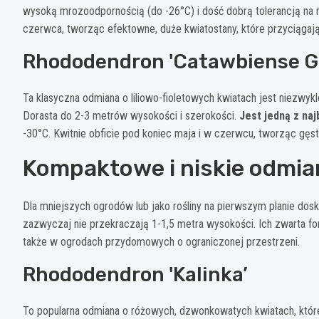
wysoką mrozoodpornością (do -26°C) i dość dobrą tolerancją na n
czerwca, tworząc efektowne, duże kwiatostany, które przyciągają 
Rhododendron 'Catawbiense G
Ta klasyczna odmiana o liliowo-fioletowych kwiatach jest niezwy
Dorasta do 2-3 metrów wysokości i szerokości.
Jest jedną z na
-30°C. Kwitnie obficie pod koniec maja i w czerwcu, tworząc gęste
Kompaktowe i niskie odmi
Dla mniejszych ogrodów lub jako rośliny na pierwszym planie dos
zazwyczaj nie przekraczają 1-1,5 metra wysokości. Ich zwarta f
także w ogrodach przydomowych o ograniczonej przestrzeni.
Rhododendron 'Kalinka’
To popularna odmiana o różowych, dzwonkowatych kwiatach, które