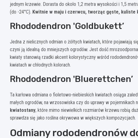
jednym krzewie. Dorasta do około 1,2 metra wysokości i 1,5 metr
(do -24°C).
Kwitnie w maju i czerwcu, tworząc gęste, kuliste
Rhododendron 'Goldbukett’
Jedna z nielicznych odmian o żółtych kwiatach, które pojawiają si
czyni ją idealną do mniejszych ogrodów. Jest dość mrozoodporna (
kwiaty stanowią rzadki akcent kolorystyczny wśród rododendronów
kwiatach w chłodnych kolorach.
Rhododendron 'Bluerettchen’
Ta karłowa odmiana o fioletowo-niebieskich kwiatach osiąga zale
małych ogrodów, na wrzosowiska czy do uprawy w pojemnikach na
kwiatostany
, które mimo niewielkich rozmiarów krzewu robią du
sprawdza się jako roślina okrywowa w większych kompozycjach.
Odmiany rododendronów do