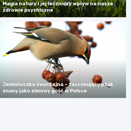
Magia natury i jej leczniczy wpływ na nasze
zdrowie psychiczne
Jemiołuszka zwyczajna – fascynujący ptak
znany jako zimowy gość w Polsce