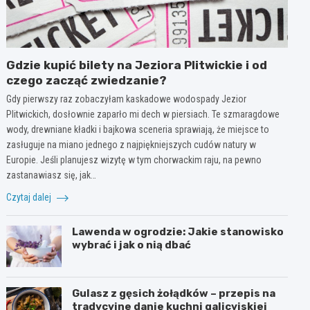
Gdzie kupić bilety na Jeziora Plitwickie i od
czego zacząć zwiedzanie?
Gdy pierwszy raz zobaczyłam kaskadowe wodospady Jezior
Plitwickich, dosłownie zaparło mi dech w piersiach. Te szmaragdowe
wody, drewniane kładki i bajkowa sceneria sprawiają, że miejsce to
zasługuje na miano jednego z najpiękniejszych cudów natury w
Europie. Jeśli planujesz wizytę w tym chorwackim raju, na pewno
zastanawiasz się, jak…
Czytaj dalej
Lawenda w ogrodzie: Jakie stanowisko
wybrać i jak o nią dbać
Gulasz z gęsich żołądków – przepis na
tradycyjne danie kuchni galicyjskiej