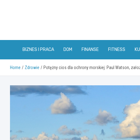
Skip
to
content
BIZNES I PRACA
DOM
FINANSE
FITNESS
KU
Home
Zdrowie
Potężny cios dla ochrony morskiej: Paul Watson, założ