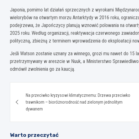
Japonia, pomimo lat działań sprzecznych z wyrokami Międzynaro
wielorybów na otwartym morzu Antarktydy w 2016 roku, ogranicza
podejrzewa, że Japończycy planują wznowić polowania na otwart
2025 roku. Według organizacji, reaktywacja czerwonego zawiado
polityczną, zbieżną z terminem wprowadzenia do eksploatacji n
Jeśli Watson zostanie uznany za winnego, grozi mu nawet do 15 la
przetrzymywany w areszcie w Nuuk, a Ministerstwo Sprawiedliwoś
odmówił zwolnienia go za kaucją.
Nawigacja
Na przeciwko kryzysowi klimatycznemu: Drzewa przeciwko
wpisu
trawnikom – bioróżnorodność nad zielonym jednolitym
dywanem
Warto przeczytać