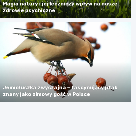
Magia natury i jej leczniczy wpływ na nasze
zdrowie psychiczne
Jemiołuszka zwyczajna – fascynujący ptak
znany jako zimowy gość w Polsce