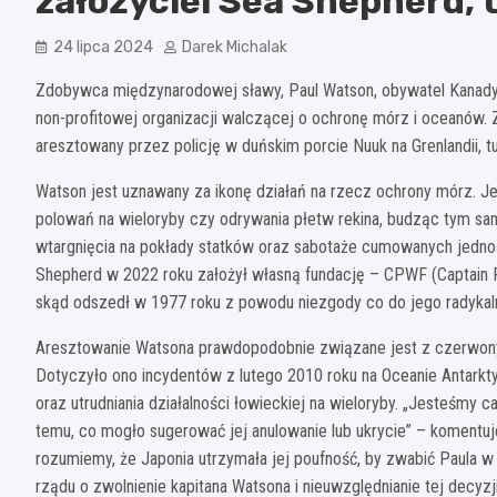
założyciel Sea Shepherd, t
24 lipca 2024
Darek Michalak
Zdobywca międzynarodowej sławy, Paul Watson, obywatel Kanady 
non-profitowej organizacji walczącej o ochronę mórz i oceanów. 
aresztowany przez policję w duńskim porcie Nuuk na Grenlandii, tu
Watson jest uznawany za ikonę działań na rzecz ochrony mórz. 
polowań na wieloryby czy odrywania płetw rekina, budząc tym sam
wtargnięcia na pokłady statków oraz sabotaże cumowanych jedno
Shepherd w 2022 roku założył własną fundację – CPWF (Captain 
skąd odszedł w 1977 roku z powodu niezgody co do jego radykaln
Aresztowanie Watsona prawdopodobnie związane jest z czerwon
Dotyczyło ono incydentów z lutego 2010 roku na Oceanie Antarkty
oraz utrudniania działalności łowieckiej na wieloryby. „Jesteśmy 
temu, co mogło sugerować jej anulowanie lub ukrycie” – komentu
rozumiemy, że Japonia utrzymała jej poufność, by zwabić Paula
rządu o zwolnienie kapitana Watsona i nieuwzględnianie tej decyzj