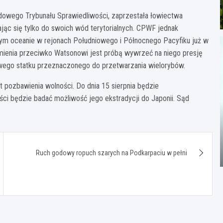
dowego Trybunału Sprawiedliwości, zaprzestała łowiectwa
jąc się tylko do swoich wód terytorialnych. CPWF jednak
ym oceanie w rejonach Południowego i Północnego Pacyfiku już w
mienia przeciwko Watsonowi jest próbą wywrzeć na niego presję
owego statku przeznaczonego do przetwarzania wielorybów.
t pozbawienia wolności. Do dnia 15 sierpnia będzie
ci będzie badać możliwość jego ekstradycji do Japonii. Sąd
Ruch godowy ropuch szarych na Podkarpaciu w pełni