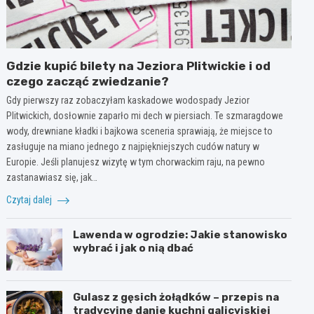
Gdzie kupić bilety na Jeziora Plitwickie i od
czego zacząć zwiedzanie?
Gdy pierwszy raz zobaczyłam kaskadowe wodospady Jezior
Plitwickich, dosłownie zaparło mi dech w piersiach. Te szmaragdowe
wody, drewniane kładki i bajkowa sceneria sprawiają, że miejsce to
zasługuje na miano jednego z najpiękniejszych cudów natury w
Europie. Jeśli planujesz wizytę w tym chorwackim raju, na pewno
zastanawiasz się, jak…
Czytaj dalej
Lawenda w ogrodzie: Jakie stanowisko
wybrać i jak o nią dbać
Gulasz z gęsich żołądków – przepis na
tradycyjne danie kuchni galicyjskiej