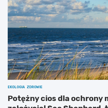
EKOLOGIA
ZDROWIE
Potężny cios dla ochrony 