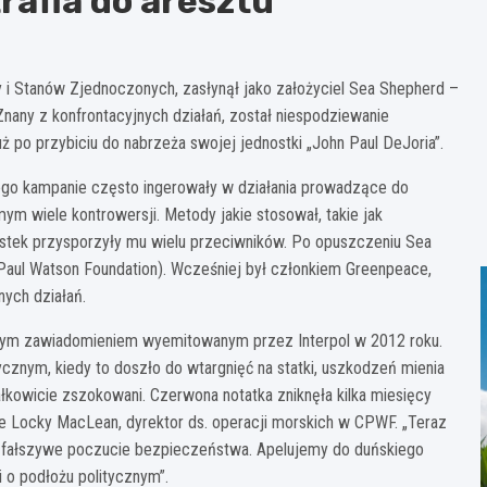
rafia do aresztu
i Stanów Zjednoczonych, zasłynął jako założyciel Sea Shepherd –
Znany z konfrontacyjnych działań, został niespodziewanie
ż po przybiciu do nabrzeża swojej jednostki „John Paul DeJoria”.
Jego kampanie często ingerowały w działania prowadzące do
ym wiele kontrowersji. Metody jakie stosował, takie jak
stek przysporzyły mu wielu przeciwników. Po opuszczeniu Sea
Paul Watson Foundation). Wcześniej był członkiem Greenpeace,
ych działań.
ym zawiadomieniem wyemitowanym przez Interpol w 2012 roku.
cznym, kiedy to doszło do wtargnięć na statki, uszkodzeń mienia
całkowicie zszokowani. Czerwona notatka zniknęła kilka miesięcy
je Locky MacLean, dyrektor ds. operacji morskich w CPWF. „Teraz
 w fałszywe poczucie bezpieczeństwa. Apelujemy do duńskiego
i o podłożu politycznym”.