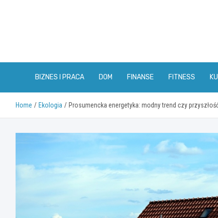
Skip
to
content
BIZNES I PRACA
DOM
FINANSE
FITNESS
KU
Home
Ekologia
Prosumencka energetyka: modny trend czy przyszłoś