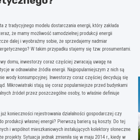
etycznego?
 z tradycyjnego modelu dostarczania energii, który zakłada
teraz, że mamy możliwość samodzielnej produkcji energii
zcze dalej i wyobraźmy sobie, że sprzedajemy nadmiar
energetycznego? W takim przypadku stajemy się tzw. prosumentami.
wy domu, inwestorzy coraz częściej zwracają uwagę na
ycje w odnawialne źródła energii. Najpopularniejszym z nich są
nie wody konsumpcyjnej. Inwestorzy coraz częściej decydują się
ąd. Mikrowiatraki stają się coraz popularniejsze przed budynkami
ialnych źródeł przez poszczególne osoby, to właśnie definiuje
już konieczności rejestrowania działalności gospodarczej czy
o produkcji własnej energii? Pierwszą barierą są koszty. Do tej
nych i wspólnot mieszkaniowych instalujących kolektory słoneczne.
e projekty. Sytuacja jednak zmieniła się w maju 2014 r., kiedy w