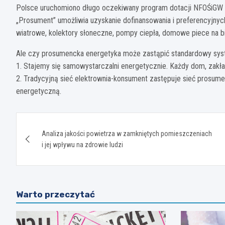
Polsce uruchomiono długo oczekiwany program dotacji NFOŚiGW d
„Prosument” umożliwia uzyskanie dofinansowania i preferencyjnych
wiatrowe, kolektory słoneczne, pompy ciepła, domowe piece na b
Ale czy prosumencka energetyka może zastąpić standardowy syst
1. Stajemy się samowystarczalni energetycznie. Każdy dom, zakład
2. Tradycyjną sieć elektrownia-konsument zastępuje sieć prosum
energetyczną.
Nawigacja
Analiza jakości powietrza w zamkniętych pomieszczeniach
wpisu
i jej wpływu na zdrowie ludzi
Warto przeczytać