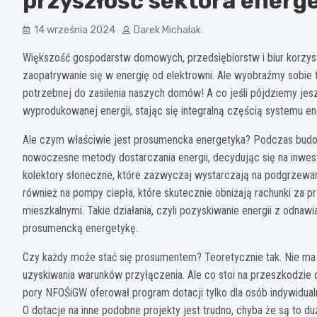
przyszłość sektora energ
14 września 2024
Darek Michalak
Większość gospodarstw domowych, przedsiębiorstw i biur korzysta
zaopatrywanie się w energię od elektrowni. Ale wyobraźmy sobie 
potrzebnej do zasilenia naszych domów! A co jeśli pójdziemy jes
wyprodukowanej energii, stając się integralną częścią systemu 
Ale czym właściwie jest prosumencka energetyka? Podczas budo
nowoczesne metody dostarczania energii, decydując się na inwest
kolektory słoneczne, które zazwyczaj wystarczają na podgrzewa
również na pompy ciepła, które skutecznie obniżają rachunki za pr
mieszkalnymi. Takie działania, czyli pozyskiwanie energii z odnaw
prosumencką energetykę.
Czy każdy może stać się prosumentem? Teoretycznie tak. Nie ma 
uzyskiwania warunków przyłączenia. Ale co stoi na przeszkodzie d
pory NFOŚiGW oferował program dotacji tylko dla osób indywidual
O dotacje na inne podobne projekty jest trudno, chyba że są to duż