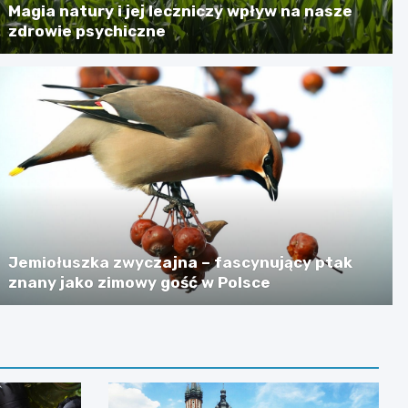
Magia natury i jej leczniczy wpływ na nasze
zdrowie psychiczne
Jemiołuszka zwyczajna – fascynujący ptak
znany jako zimowy gość w Polsce