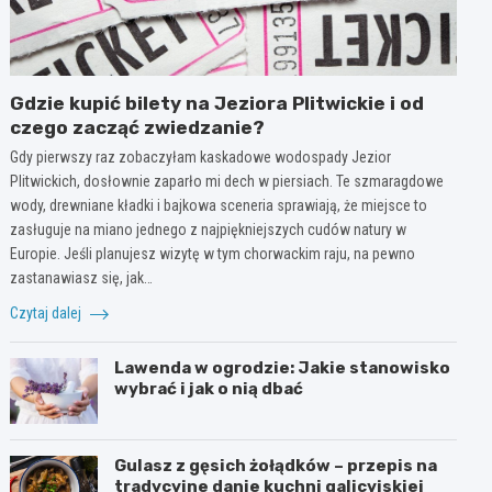
Gdzie kupić bilety na Jeziora Plitwickie i od
czego zacząć zwiedzanie?
Gdy pierwszy raz zobaczyłam kaskadowe wodospady Jezior
Plitwickich, dosłownie zaparło mi dech w piersiach. Te szmaragdowe
wody, drewniane kładki i bajkowa sceneria sprawiają, że miejsce to
zasługuje na miano jednego z najpiękniejszych cudów natury w
Europie. Jeśli planujesz wizytę w tym chorwackim raju, na pewno
zastanawiasz się, jak…
Czytaj dalej
Lawenda w ogrodzie: Jakie stanowisko
wybrać i jak o nią dbać
Gulasz z gęsich żołądków – przepis na
tradycyjne danie kuchni galicyjskiej