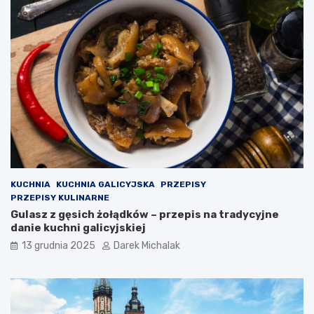
z
y
n
g
e
o
ś
ć
w
P
o
l
s
c
e
KUCHNIA
KUCHNIA GALICYJSKA
PRZEPISY
PRZEPISY KULINARNE
Gulasz z gęsich żołądków – przepis na tradycyjne
danie kuchni galicyjskiej
13 grudnia 2025
Darek Michalak