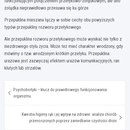
funkcjonującym połączeniem przełykowo-żołądkowym, ale dno
żołądka nieprawidłowo przesuwa się ku górze.
Przepuklina mieszana łączy w sobie cechy obu powyższych
typów przepukliny rozworu przełykowego.
Ale przepuklina rozworu przełykowego może wynikać nie tylko z
niezdrowego stylu życia. Może też mieć charakter wrodzony, gdy
mówimy o tzw. wrodzonym krótkim przełyku. Przepuklina
urazowa jest zazwyczaj efektem urazów komunikacyjnych, ran
kłutych lub strzałów.
Nawigacja
Psychobiotyki – klucz do prawidłowego funkcjonowania
wpisu
organizmu
Kwestia higieny rąk i jej wpływ na zdrowie: analiza chorób
przenoszonych poprzez zaniedbanie czystości dłoni