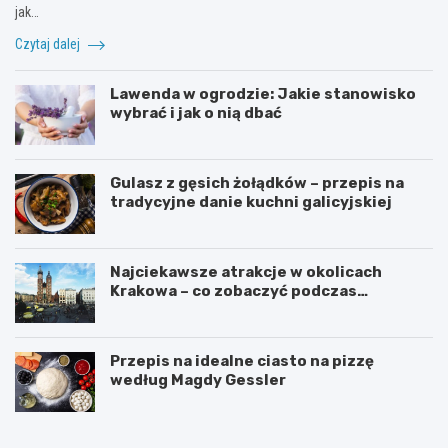
jak…
Czytaj dalej
Lawenda w ogrodzie: Jakie stanowisko
wybrać i jak o nią dbać
Gulasz z gęsich żołądków – przepis na
tradycyjne danie kuchni galicyjskiej
Najciekawsze atrakcje w okolicach
Krakowa – co zobaczyć podczas
weekendu?
Przepis na idealne ciasto na pizzę
według Magdy Gessler
M
J
a
e
g
m