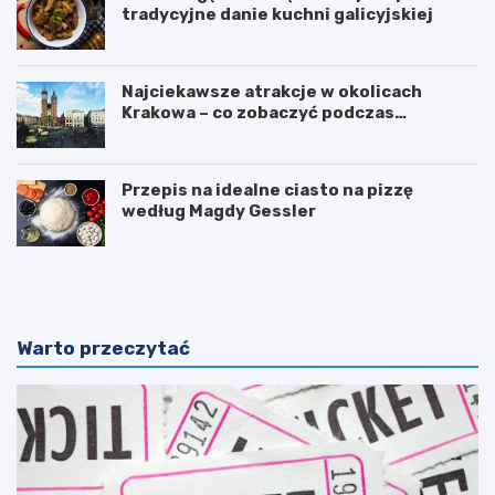
tradycyjne danie kuchni galicyjskiej
Najciekawsze atrakcje w okolicach
Krakowa – co zobaczyć podczas
weekendu?
Przepis na idealne ciasto na pizzę
według Magdy Gessler
M
J
a
e
g
m
i
i
a
o
Warto przeczytać
n
ł
a
u
t
s
u
z
r
k
y
a
i
z
j
w