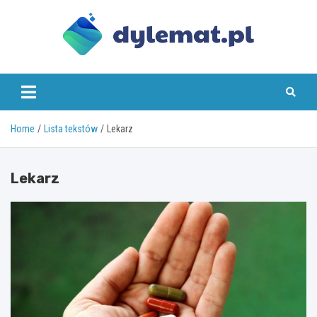
Skip
to
content
dylemat.pl
Home
Lista tekstów
Lekarz
Lekarz