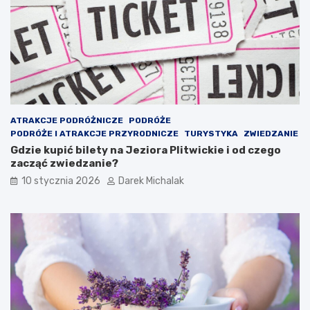
e
y
j
c
l
z
e
a
c
j
z
n
n
a
i
–
c
f
ATRAKCJE PODRÓŻNICZE
PODRÓŻE
z
a
PODRÓŻE I ATRAKCJE PRZYRODNICZE
TURYSTYKA
ZWIEDZANIE
y
s
Gdzie kupić bilety na Jeziora Plitwickie i od czego
w
c
zacząć zwiedzanie?
p
y
10 stycznia 2026
Darek Michalak
ł
n
y
u
w
j
n
ą
a
c
n
y
a
p
s
t
z
a
e
k