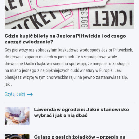
Gdzie kupić bilety na Jeziora Plitwickie i od czego
zacząć zwiedzanie?
Gdy pierwszy raz zobaczyłam kaskadowe wodospady Jezior Plitwickich,
dosłownie zaparło mi dech w piersiach. Te szmaragdowe wody,
drewniane kładki i bajkowa sceneria sprawiają, że miejsce to zasługuje
na miano jednego z najpiękniejszych cudów natury w Europie. Jeśli
planujesz wizytę w tym chorwackim raju, na pewno zastanawiasz się,
jak…
Czytaj dalej
Lawenda w ogrodzie: Jakie stanowisko
wybrać i jak o nią dbać
Gulasz z gęsich żołądków – przepis na