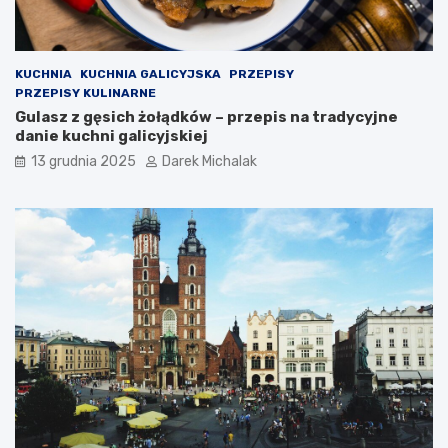
c
e
KUCHNIA
KUCHNIA GALICYJSKA
PRZEPISY
PRZEPISY KULINARNE
Gulasz z gęsich żołądków – przepis na tradycyjne
danie kuchni galicyjskiej
13 grudnia 2025
Darek Michalak