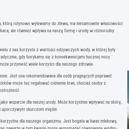
h, którą rutynowo wylewamy do zlewu, ma niesamowite właściwości
kaca, ale również wpływa na naszą formę i urodę w różnorodny
wielu z nas korzysta z wartości odżywczych wody, w której były
oradycznie, gdy borykamy się z konsekwencjami hucznej nocy.
oże przynieść wiele korzyści dla naszego zdrowia.
ione. Jest ona rekomendowana dla osób pragnących poprawić
górków może też regulować ciśnienie krwi, chociaż osoby z
ostrożność.
jako wsparcie dla naszej urody. Może korzystnie wpływać na skórę,
 i uporczywym skurczom mięśni.
 korzystne dla naszego organizmu. Jest bogata w kwas mlekowy,
tyczne zawarte w tym kwasie mogą wspomagać równowagę wodno-