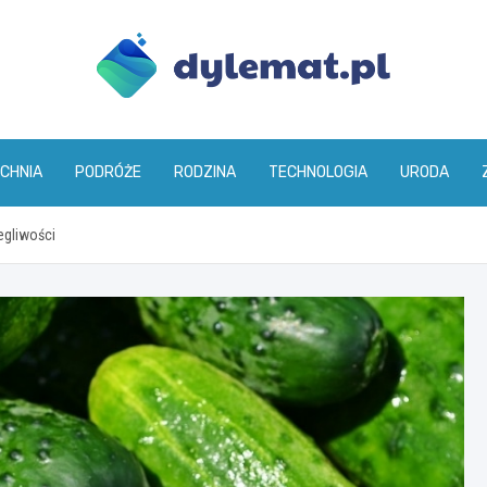
dylemat.pl
CHNIA
PODRÓŻE
RODZINA
TECHNOLOGIA
URODA
egliwości