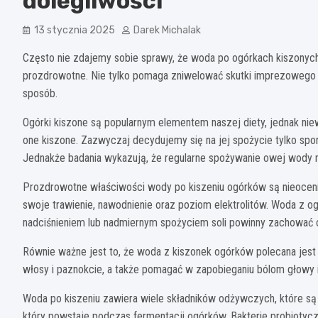
dolegliwości
13 stycznia 2025
Darek Michalak
Często nie zdajemy sobie sprawy, że woda po ogórkach kiszonyc
prozdrowotne. Nie tylko pomaga zniwelować skutki imprezowego 
sposób.
Ogórki kiszone są popularnym elementem naszej diety, jednak nie
one kiszone. Zazwyczaj decydujemy się na jej spożycie tylko sp
Jednakże badania wykazują, że regularne spożywanie owej wody m
Prozdrowotne właściwości wody po kiszeniu ogórków są nieocen
swoje trawienie, nawodnienie oraz poziom elektrolitów. Woda z o
nadciśnieniem lub nadmiernym spożyciem soli powinny zachować 
Równie ważne jest to, że woda z kiszonek ogórków polecana jest 
włosy i paznokcie, a także pomagać w zapobieganiu bólom głowy
Woda po kiszeniu zawiera wiele składników odżywczych, które są
który powstaje podczas fermentacji ogórków. Bakterie probio