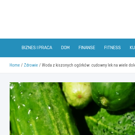
Skip
to
content
BIZNES I PRACA
DOM
FINANSE
FITNESS
KU
Home
Zdrowie
Woda z kiszonych ogórków: cudowny lek na wiele dol