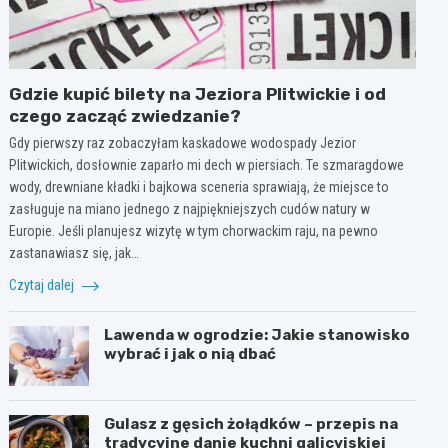
Gdzie kupić bilety na Jeziora Plitwickie i od
czego zacząć zwiedzanie?
Gdy pierwszy raz zobaczyłam kaskadowe wodospady Jezior
Plitwickich, dosłownie zaparło mi dech w piersiach. Te szmaragdowe
wody, drewniane kładki i bajkowa sceneria sprawiają, że miejsce to
zasługuje na miano jednego z najpiękniejszych cudów natury w
Europie. Jeśli planujesz wizytę w tym chorwackim raju, na pewno
zastanawiasz się, jak…
Czytaj dalej
Lawenda w ogrodzie: Jakie stanowisko
wybrać i jak o nią dbać
Gulasz z gęsich żołądków – przepis na
tradycyjne danie kuchni galicyjskiej