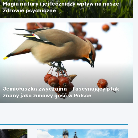
Magia natury i jej leczniczy wpływ na nasze
zdrowie psychiczne
Jemiołuszka zwyczajna – fascynujący ptak
znany jako zimowy gość w Polsce