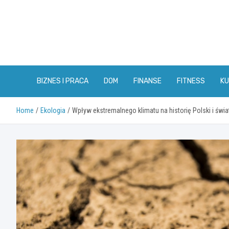
Skip
to
content
BIZNES I PRACA
DOM
FINANSE
FITNESS
KU
Home
Ekologia
Wpływ ekstremalnego klimatu na historię Polski i świa