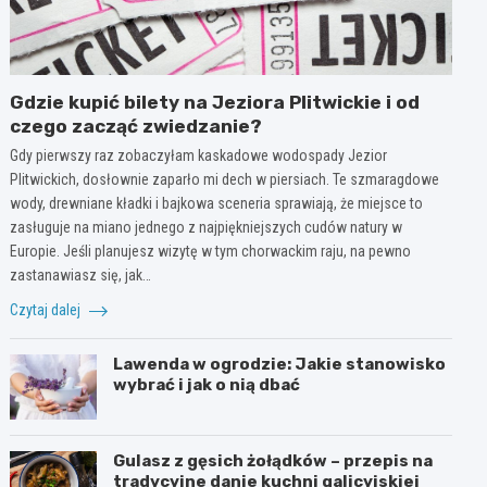
Gdzie kupić bilety na Jeziora Plitwickie i od
czego zacząć zwiedzanie?
Gdy pierwszy raz zobaczyłam kaskadowe wodospady Jezior
Plitwickich, dosłownie zaparło mi dech w piersiach. Te szmaragdowe
wody, drewniane kładki i bajkowa sceneria sprawiają, że miejsce to
zasługuje na miano jednego z najpiękniejszych cudów natury w
Europie. Jeśli planujesz wizytę w tym chorwackim raju, na pewno
zastanawiasz się, jak…
Czytaj dalej
Lawenda w ogrodzie: Jakie stanowisko
wybrać i jak o nią dbać
Gulasz z gęsich żołądków – przepis na
tradycyjne danie kuchni galicyjskiej