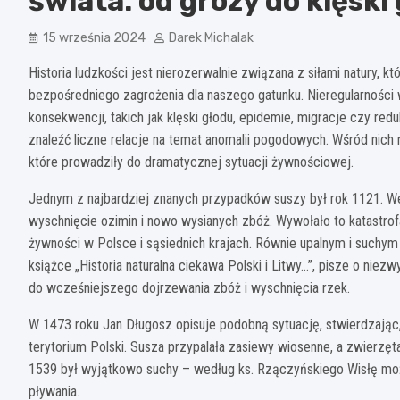
świata: od grozy do klęski
15 września 2024
Darek Michalak
Historia ludzkości jest nierozerwalnie związana z siłami natury, k
bezpośredniego zagrożenia dla naszego gatunku. Nieregularności 
konsekwencji, takich jak klęski głodu, epidemie, migracje czy red
znaleźć liczne relacje na temat anomalii pogodowych. Wśród nich na
które prowadziły do dramatycznej sytuacji żywnościowej.
Jednym z najbardziej znanych przypadków suszy był rok 1121. W
wyschnięcie ozimin i nowo wysianych zbóż. Wywołało to katastrofa
żywności w Polsce i sąsiednich krajach. Równie upalnym i suchym 
książce „Historia naturalna ciekawa Polski i Litwy…”, pisze o niez
do wcześniejszego dojrzewania zbóż i wyschnięcia rzek.
W 1473 roku Jan Długosz opisuje podobną sytuację, stwierdzając, że
terytorium Polski. Susza przypalała zasiewy wiosenne, a zwierzęt
1539 był wyjątkowo suchy – według ks. Rzączyńskiego Wisłę mo
pływania.