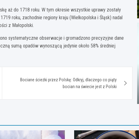
lskę aż do 1718 roku. W tym okresie wszystkie uprawy zostały
719 roku, zachodnie regiony kraju (Wielkopolska i Śląsk) nadal
ści z Małopolski.
adzono systematyczne obserwacje i gromadzono precyzyjne dane
z roczną sumą opadów wynoszącą jedynie około 58% średniej
Bociane ścieżki przez Polskę: Odkryj, dlaczego co piąty
bocian na świecie jest z Polski