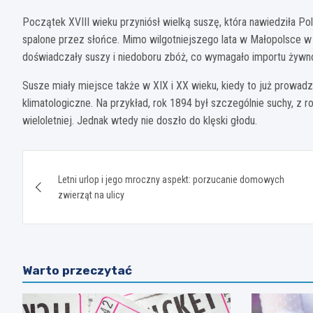
Początek XVIII wieku przyniósł wielką suszę, która nawiedziła Po
spalone przez słońce. Mimo wilgotniejszego lata w Małopolsce w 1
doświadczały suszy i niedoboru zbóż, co wymagało importu żywno
Susze miały miejsce także w XIX i XX wieku, kiedy to już prow
klimatologiczne. Na przykład, rok 1894 był szczególnie suchy, 
wieloletniej. Jednak wtedy nie doszło do klęski głodu.
Nawigacja
Letni urlop i jego mroczny aspekt: porzucanie domowych
wpisu
zwierząt na ulicy
Warto przeczytać