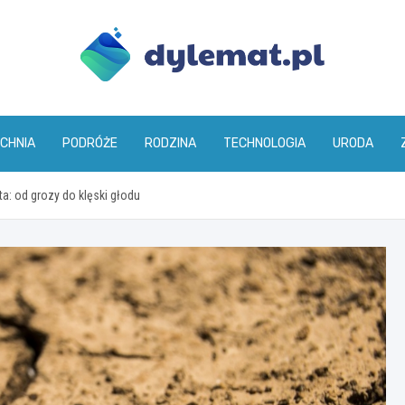
dylemat.pl
CHNIA
PODRÓŻE
RODZINA
TECHNOLOGIA
URODA
ta: od grozy do klęski głodu