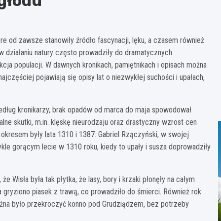
 głodu
tóre od zawsze stanowiły źródło fascynacji, lęku, a czasem również
w działaniu natury często prowadziły do dramatycznych
ukcja populacji. W dawnych kronikach, pamiętnikach i opisach można
jczęściej pojawiają się opisy lat o niezwykłej suchości i upałach,
edług kronikarzy, brak opadów od marca do maja spowodował
lne skutki, m.in. klęskę nieurodzaju oraz drastyczny wzrost cen
okresem były lata 1310 i 1387. Gabriel Rzączyński, w swojej
wykle gorącym lecie w 1310 roku, kiedy to upały i susza doprowadziły
 Wisła była tak płytka, że lasy, bory i krzaki płonęły na całym
a gryziono piasek z trawą, co prowadziło do śmierci. Również rok
żna było przekroczyć konno pod Grudziądzem, bez potrzeby