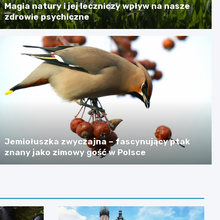
Magia natury i jej leczniczy wpływ na nasze
zdrowie psychiczne
Jemiołuszka zwyczajna – fascynujący ptak
znany jako zimowy gość w Polsce