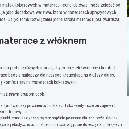
a matek kokosowych w materacu, jedna lub dwie, może zależeć od
nuje jako dodatkowa warstwa, która w materacach sprężynowych
a. Dzięki temu rozwiązaniu jedna strona materaca jest twardsza
 materace z włóknem
ostu próbuje różnych modeli, aby ocenić ich twardość i komfort
raca będzie najlepszy dla naszego kręgosłupa na dłuższy okres.
ją komfort snu na materacach kokosowych.
wnież innym grupom osób:
ła, tym twardszy powinien być materac. Tylko wtedy może on zapewnić
ć komfortowy sen.
ianki termoelastycznej są szczególnie polecane dla tych osób. Oprócz
e wysoką elastyczność punktową, dostosowując się do wszystkich krzywizn