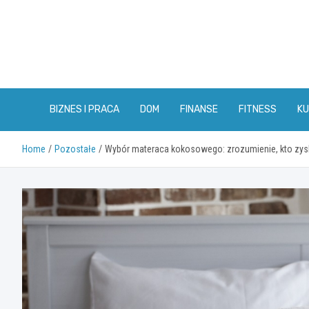
Skip
to
content
BIZNES I PRACA
DOM
FINANSE
FITNESS
KU
Home
Pozostałe
Wybór materaca kokosowego: zrozumienie, kto zys