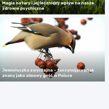
Magia natury i jej leczniczy wpływ na nasze
zdrowie psychiczne
Jemiołuszka zwyczajna – fascynujący ptak
znany jako zimowy gość w Polsce