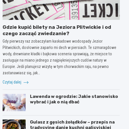
Gdzie kupić bilety na Jeziora Plitwickie i od
czego zacząć zwiedzanie?
Gdy pierwszy raz zobaczyłam kaskadowe wodospady Jezior
Plitwickich, dosłownie zaparło mi dech w piersiach. Te szmaragdowe
wody, drewniane kładki i bajkowa sceneria sprawiają, że miejsce to
zasługuje na miano jednego z najpiękniejszych cudów natury w
Europie. Jeśli planujesz wizytę w tym chorwackim raju, na pewno
zastanawiasz się, jak…
Czytaj dalej
Lawenda w ogrodzie: Jakie stanowisko
wybrać i jak o nią dbać
Gulasz z gęsich żołądków – przepis na
tradycyjne danie kuchni galicyjskiej