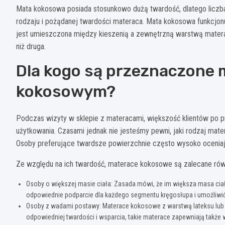
Mata kokosowa posiada stosunkowo dużą twardość, dlatego liczb
rodzaju i pożądanej twardości materaca. Mata kokosowa funkcjo
jest umieszczona między kieszenią a zewnętrzną warstwą materac
niż druga.
Dla kogo są przeznaczone
kokosowym?
Podczas wizyty w sklepie z materacami, większość klientów po pr
użytkowania. Czasami jednak nie jesteśmy pewni, jaki rodzaj mate
Osoby preferujące twardsze powierzchnie często wysoko ocenia
Ze względu na ich twardość, materace kokosowe są zalecane ró
Osoby o większej masie ciała: Zasada mówi, że im większa masa cia
odpowiednie podparcie dla każdego segmentu kręgosłupa i umożliwi
Osoby z wadami postawy: Materace kokosowe z warstwą lateksu lub p
odpowiedniej twardości i wsparcia, takie materace zapewniają takż