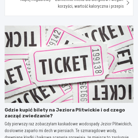
korzyści, wartość kaloryczna i przepis
Gdzie kupić bilety na Jeziora Plitwickie i od czego
zacząć zwiedzanie?
Gdy pierwszy raz zobaczyłam kaskadowe wodospady Jezior Plitwickich,
dosłownie zaparło mi dech w piersiach. Te szmaragdowe wody,
drewniane kładki i bajkowa sceneria sprawiają, że miejsce to zasługuje