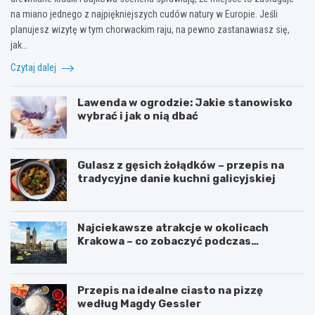
na miano jednego z najpiękniejszych cudów natury w Europie. Jeśli
planujesz wizytę w tym chorwackim raju, na pewno zastanawiasz się,
jak…
Czytaj dalej
Lawenda w ogrodzie: Jakie stanowisko
wybrać i jak o nią dbać
Gulasz z gęsich żołądków – przepis na
tradycyjne danie kuchni galicyjskiej
Najciekawsze atrakcje w okolicach
Krakowa – co zobaczyć podczas
weekendu?
Przepis na idealne ciasto na pizzę
według Magdy Gessler