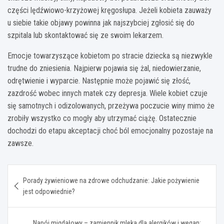
części lędźwiowo-krzyżowej kręgosłupa. Jeżeli kobieta zauważy
u siebie takie objawy powinna jak najszybciej zgłosić się do
szpitala lub skontaktować się ze swoim lekarzem.
Emocje towarzyszące kobietom po stracie dziecka są niezwykle
trudne do zniesienia. Najpierw pojawia się żal, niedowierzanie,
odrętwienie i wyparcie. Następnie może pojawić się złość,
zazdrość wobec innych matek czy depresja. Wiele kobiet czuje
się samotnych i odizolowanych, przeżywa poczucie winy mimo że
zrobiły wszystko co mogły aby utrzymać ciążę. Ostatecznie
dochodzi do etapu akceptacji choć ból emocjonalny pozostaje na
zawsze.
Nawigacja
Porady żywieniowe na zdrowe odchudzanie: Jakie pożywienie
wpisu
jest odpowiednie?
Napój migdałowy – zamiennik mleka dla alergików i wegan: