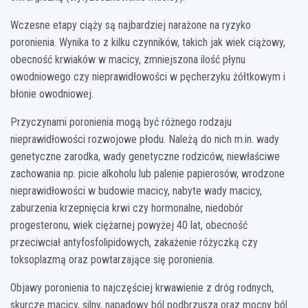
Wczesne etapy ciąży są najbardziej narażone na ryzyko
poronienia. Wynika to z kilku czynników, takich jak wiek ciążowy,
obecność krwiaków w macicy, zmniejszona ilość płynu
owodniowego czy nieprawidłowości w pęcherzyku żółtkowym i
błonie owodniowej.
Przyczynami poronienia mogą być różnego rodzaju
nieprawidłowości rozwojowe płodu. Należą do nich m.in. wady
genetyczne zarodka, wady genetyczne rodziców, niewłaściwe
zachowania np. picie alkoholu lub palenie papierosów, wrodzone
nieprawidłowości w budowie macicy, nabyte wady macicy,
zaburzenia krzepnięcia krwi czy hormonalne, niedobór
progesteronu, wiek ciężarnej powyżej 40 lat, obecność
przeciwciał antyfosfolipidowych, zakażenie różyczką czy
toksoplazmą oraz powtarzające się poronienia.
Objawy poronienia to najczęściej krwawienie z dróg rodnych,
skurcze macicy, silny, napadowy ból podbrzusza oraz mocny ból