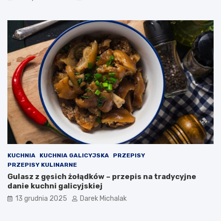
h
m
i
o
c
w
z
y
n
g
e
o
ś
ć
w
P
o
l
s
c
e
KUCHNIA
KUCHNIA GALICYJSKA
PRZEPISY
PRZEPISY KULINARNE
Gulasz z gęsich żołądków – przepis na tradycyjne
danie kuchni galicyjskiej
13 grudnia 2025
Darek Michalak