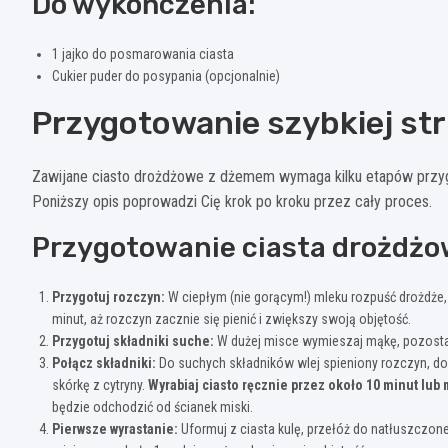
Do wykończenia:
1 jajko do posmarowania ciasta
Cukier puder do posypania (opcjonalnie)
Przygotowanie szybkiej str
Zawijane ciasto drożdżowe z dżemem wymaga kilku etapów przygoto
Poniższy opis poprowadzi Cię krok po kroku przez cały proces.
Przygotowanie ciasta drożdżo
Przygotuj rozczyn:
W ciepłym (nie gorącym!) mleku rozpuść drożdże, 
minut, aż rozczyn zacznie się pienić i zwiększy swoją objętość.
Przygotuj składniki suche:
W dużej misce wymieszaj mąkę, pozostały
Połącz składniki:
Do suchych składników wlej spieniony rozczyn, dod
skórkę z cytryny.
Wyrabiaj ciasto ręcznie przez około 10 minut lub
będzie odchodzić od ścianek miski.
Pierwsze wyrastanie:
Uformuj z ciasta kulę, przełóż do natłuszczonej