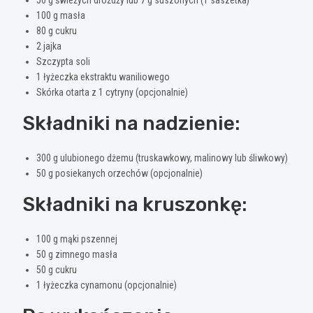
50 g świeżych drożdży lub 7 g suszonych (1 saszetka)
100 g masła
80 g cukru
2 jajka
Szczypta soli
1 łyżeczka ekstraktu waniliowego
Skórka otarta z 1 cytryny (opcjonalnie)
Składniki na nadzienie:
300 g ulubionego dżemu (truskawkowy, malinowy lub śliwkowy)
50 g posiekanych orzechów (opcjonalnie)
Składniki na kruszonkę:
100 g mąki pszennej
50 g zimnego masła
50 g cukru
1 łyżeczka cynamonu (opcjonalnie)