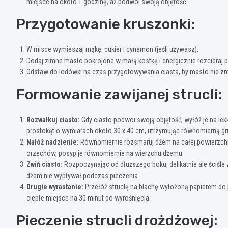
miejsce na około 1 godzinę, aż podwoi swoją objętość.
Przygotowanie kruszonki:
W misce wymieszaj mąkę, cukier i cynamon (jeśli używasz).
Dodaj zimne masło pokrojone w małą kostkę i energicznie rozcieraj 
Odstaw do lodówki na czas przygotowywania ciasta, by masło nie zm
Formowanie zawijanej strucli:
Rozwałkuj ciasto:
Gdy ciasto podwoi swoją objętość, wyłóż je na lek
prostokąt o wymiarach około 30 x 40 cm, utrzymując równomierną gr
Nałóż nadzienie:
Równomiernie rozsmaruj dżem na całej powierzchni
orzechów, posyp je równomiernie na wierzchu dżemu.
Zwiń ciasto:
Rozpoczynając od dłuższego boku, delikatnie ale ściśle z
dżem nie wypływał podczas pieczenia.
Drugie wyrastanie:
Przełóż struclę na blachę wyłożoną papierem do p
ciepłe miejsce na 30 minut do wyrośnięcia.
Pieczenie strucli drożdżowej: