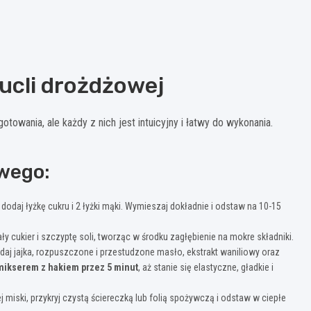
ucli drożdżowej
wania, ale każdy z nich jest intuicyjny i łatwy do wykonania.
wego:
dodaj łyżkę cukru i 2 łyżki mąki. Wymieszaj dokładnie i odstaw na 10-15
 cukier i szczyptę soli, tworząc w środku zagłębienie na mokre składniki.
aj jajka, rozpuszczone i przestudzone masło, ekstrakt waniliowy oraz
 mikserem z hakiem przez 5 minut
, aż stanie się elastyczne, gładkie i
 miski, przykryj czystą ściereczką lub folią spożywczą i odstaw w ciepłe