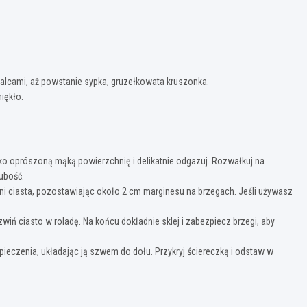
palcami, aż powstanie sypka, gruzełkowata kruszonka.
iękło.
ko oprószoną mąką powierzchnię i delikatnie odgazuj. Rozwałkuj na
ubość.
 ciasta, pozostawiając około 2 cm marginesu na brzegach. Jeśli używasz
wiń ciasto w roladę. Na końcu dokładnie sklej i zabezpiecz brzegi, aby
ieczenia, układając ją szwem do dołu. Przykryj ściereczką i odstaw w