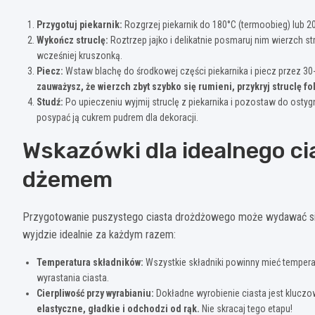
Przygotuj piekarnik:
Rozgrzej piekarnik do 180°C (termoobieg) lub 20
Wykończ struclę:
Roztrzep jajko i delikatnie posmaruj nim wierzch s
wcześniej kruszonką.
Piecz:
Wstaw blachę do środkowej części piekarnika i piecz przez 30
zauważysz, że wierzch zbyt szybko się rumieni, przykryj struclę fo
Studź:
Po upieczeniu wyjmij struclę z piekarnika i pozostaw do ostyg
posypać ją cukrem pudrem dla dekoracji.
Wskazówki dla idealnego c
dżemem
Przygotowanie puszystego ciasta drożdżowego może wydawać si
wyjdzie idealnie za każdym razem:
Temperatura składników:
Wszystkie składniki powinny mieć temper
wyrastania ciasta.
Cierpliwość przy wyrabianiu:
Dokładne wyrobienie ciasta jest kluczow
elastyczne, gładkie i odchodzi od rąk.
Nie skracaj tego etapu!