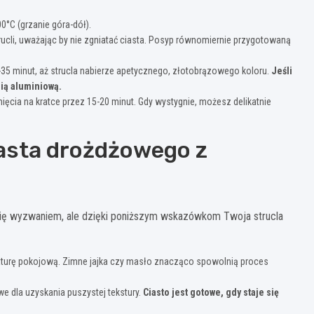
0°C (grzanie góra-dół).
trucli, uważając by nie zgniatać ciasta. Posyp równomiernie przygotowaną
-35 minut, aż strucla nabierze apetycznego, złotobrązowego koloru.
Jeśli
lią aluminiową.
nięcia na kratce przez 15-20 minut. Gdy wystygnie, możesz delikatnie
iasta drożdżowego z
ę wyzwaniem, ale dzięki poniższym wskazówkom Twoja strucla
aturę pokojową. Zimne jajka czy masło znacząco spowolnią proces
e dla uzyskania puszystej tekstury.
Ciasto jest gotowe, gdy staje się