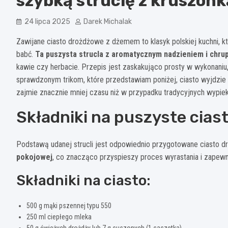
szybką struclę z kruszonk
24 lipca 2025
Darek Michalak
Zawijane ciasto drożdżowe z dżemem to klasyk polskiej kuchni,
babć.
Ta puszysta strucla z aromatycznym nadzieniem i chru
kawie czy herbacie. Przepis jest zaskakująco prosty w wykonaniu,
sprawdzonym trikom, które przedstawiam poniżej, ciasto wyjdzie 
zajmie znacznie mniej czasu niż w przypadku tradycyjnych wypi
Składniki na puszyste cia
Podstawą udanej strucli jest odpowiednio przygotowane ciasto 
pokojowej
, co znacząco przyspieszy proces wyrastania i zapew
Składniki na ciasto:
500 g mąki pszennej typu 550
250 ml ciepłego mleka