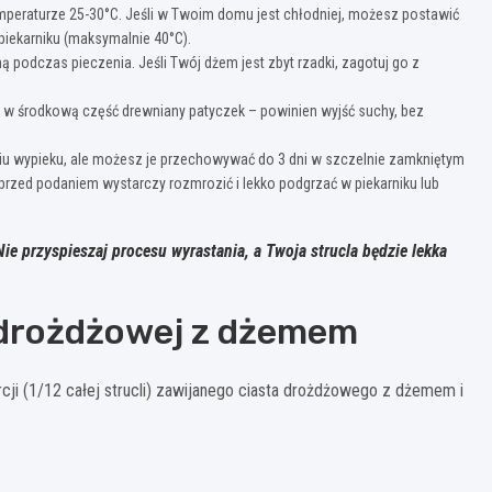
emperaturze 25-30°C. Jeśli w Twoim domu jest chłodniej, możesz postawić
piekarniku (maksymalnie 40°C).
ą podczas pieczenia. Jeśli Twój dżem jest zbyt rzadki, zagotuj go z
ij w środkową część drewniany patyczek – powinien wyjść suchy, bez
iu wypieku, ale możesz je przechowywać do 3 dni w szczelnie zamkniętym
przed podaniem wystarczy rozmrozić i lekko podgrzać w piekarniku lub
ie przyspieszaj procesu wyrastania, a Twoja strucla będzie lekka
 drożdżowej z dżemem
ji (1/12 całej strucli) zawijanego ciasta drożdżowego z dżemem i