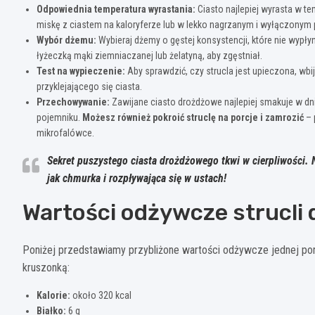
Odpowiednia temperatura wyrastania:
Ciasto najlepiej wyrasta w t
miskę z ciastem na kaloryferze lub w lekko nagrzanym i wyłączonym 
Wybór dżemu:
Wybieraj dżemy o gęstej konsystencji, które nie wypłyn
łyżeczką mąki ziemniaczanej lub żelatyną, aby zgęstniał.
Test na wypieczenie:
Aby sprawdzić, czy strucla jest upieczona, wb
przyklejającego się ciasta.
Przechowywanie:
Zawijane ciasto drożdżowe najlepiej smakuje w dn
pojemniku.
Możesz również pokroić struclę na porcje i zamrozić
– 
mikrofalówce.
Sekret puszystego ciasta drożdżowego tkwi w cierpliwości. N
jak chmurka i rozpływająca się w ustach!
Wartości odżywcze strucli
Poniżej przedstawiamy przybliżone wartości odżywcze jednej porc
kruszonką:
Kalorie:
około 320 kcal
Białko:
6 g