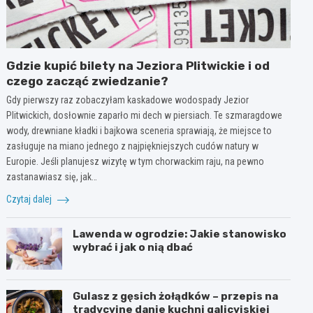
Gdzie kupić bilety na Jeziora Plitwickie i od
czego zacząć zwiedzanie?
Gdy pierwszy raz zobaczyłam kaskadowe wodospady Jezior
Plitwickich, dosłownie zaparło mi dech w piersiach. Te szmaragdowe
wody, drewniane kładki i bajkowa sceneria sprawiają, że miejsce to
zasługuje na miano jednego z najpiękniejszych cudów natury w
Europie. Jeśli planujesz wizytę w tym chorwackim raju, na pewno
zastanawiasz się, jak…
Czytaj dalej
Lawenda w ogrodzie: Jakie stanowisko
wybrać i jak o nią dbać
Gulasz z gęsich żołądków – przepis na
tradycyjne danie kuchni galicyjskiej