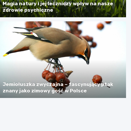
Magia natury i jej leczniczy wpływ na nasze
zdrowie psychiczne
Jemiołuszka zwyczajna – fascynujący ptak
znany jako zimowy gość w Polsce