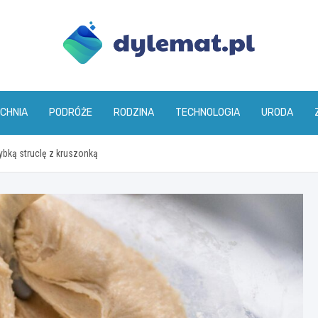
dylemat.pl
CHNIA
PODRÓŻE
RODZINA
TECHNOLOGIA
URODA
bką struclę z kruszonką