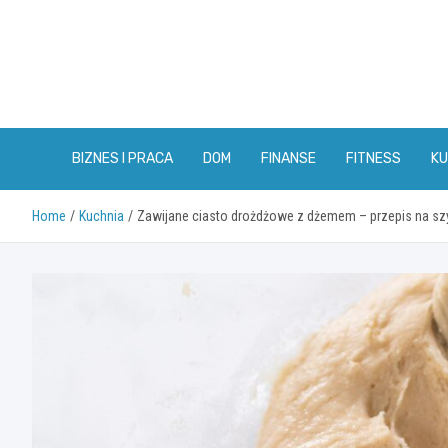
Skip
to
content
BIZNES I PRACA
DOM
FINANSE
FITNESS
KU
Home
Kuchnia
Zawijane ciasto drożdżowe z dżemem – przepis na szy