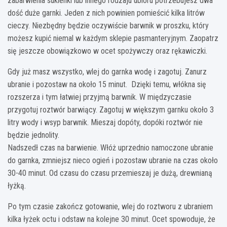
zabarwienia sukienki lub innego rodzaju ubioru potrzebujesz dwa
dość duże garnki. Jeden z nich powinien pomieścić kilka litrów
cieczy. Niezbędny będzie oczywiście barwnik w proszku, który
możesz kupić niemal w każdym sklepie pasmanteryjnym. Zaopatrz
się jeszcze obowiązkowo w ocet spożywczy oraz rękawiczki.
Gdy już masz wszystko, wlej do garnka wodę i zagotuj. Zanurz
ubranie i pozostaw na około 15 minut. Dzięki temu, włókna się
rozszerza i tym łatwiej przyjmą barwnik. W międzyczasie
przygotuj roztwór barwiący. Zagotuj w większym garnku około 3
litry wody i wsyp barwnik. Mieszaj dopóty, dopóki roztwór nie
będzie jednolity.
Nadszedł czas na barwienie. Włóż uprzednio namoczone ubranie
do garnka, zmniejsz nieco ogień i pozostaw ubranie na czas około
30-40 minut. Od czasu do czasu przemieszaj je dużą, drewnianą
łyżką.
Po tym czasie zakończ gotowanie, wlej do roztworu z ubraniem
kilka łyżek octu i odstaw na kolejne 30 minut. Ocet spowoduje, że