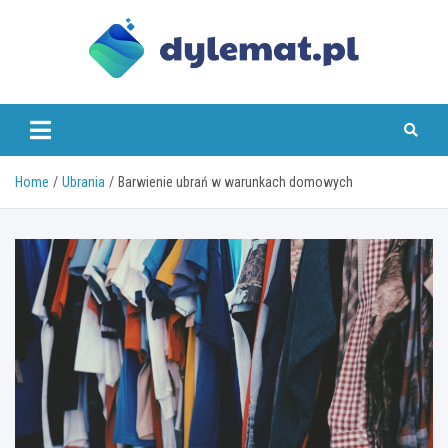
Skip
to
content
dylemat.pl
Home
Ubrania
Barwienie ubrań w warunkach domowych