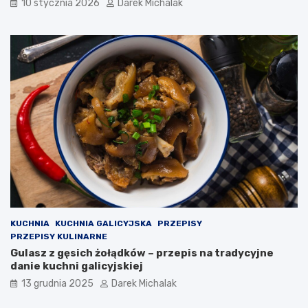
c
i
10 stycznia 2026
Darek Michalak
h
m
i
o
c
w
z
y
n
g
e
o
ś
ć
w
P
o
l
s
c
e
KUCHNIA
KUCHNIA GALICYJSKA
PRZEPISY
PRZEPISY KULINARNE
Gulasz z gęsich żołądków – przepis na tradycyjne
danie kuchni galicyjskiej
13 grudnia 2025
Darek Michalak