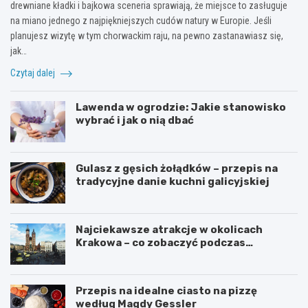
drewniane kładki i bajkowa sceneria sprawiają, że miejsce to zasługuje
na miano jednego z najpiękniejszych cudów natury w Europie. Jeśli
planujesz wizytę w tym chorwackim raju, na pewno zastanawiasz się,
jak…
Czytaj dalej
Lawenda w ogrodzie: Jakie stanowisko
wybrać i jak o nią dbać
Gulasz z gęsich żołądków – przepis na
tradycyjne danie kuchni galicyjskiej
Najciekawsze atrakcje w okolicach
Krakowa – co zobaczyć podczas
weekendu?
Przepis na idealne ciasto na pizzę
według Magdy Gessler