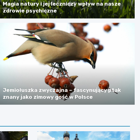
Magia natury i jej leczniczy wpływ na nasze
zdrowie psychiczne
Jemiołuszka zwyczajna – fascynujący ptak
znany jako zimowy gość w Polsce