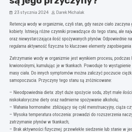
są jego przyczyny?
23 stycznia 2024
Darek Michalak
Retencja wody w organizmie, czyli stan, gdy nasze ciało zaczyna 
kobiety. Istnieją różne czynniki prowadzące do tego stanu, ale na
oraz niewystarczająca ilość spożywanych płynów. Odpowiednie na
regularna aktywność fizyczna to kluczowe elementy zapobiegania
Zatrzymanie wody w organizmie jest wynikiem procesu, podczas 
krwionośnymi, kumulując je w tkankach. Powoduje to wystąpienie 
masy ciała. Do innych symptomów można zaliczyć poczucie ciężkoś
samopoczucia. Przyczyny tego stanu są zróżnicowane:
– Nieodpowiednia dieta: zbyt duże spożycie sodu, zbyt małe ilośc
niskokaloryczne diety oraz nadmierne spożywanie alkoholu;
– Wahania hormonalne: zbliżający się cykl menstruacyjny, ciąża c
– Wysoka temperatura otoczenia: prowadzi do rozszerzenia naczy
zatrzymanie płynów w tkankach;
– Brak aktywności fizycznej: przewlekłe siedzenie lub stanie w je