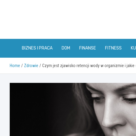
Skip
to
content
BIZNES I PRACA
DOM
FINANSE
FITNESS
KU
Home
Zdrowie
Czym jest zjawisko retencji wody w organizmie i jakie