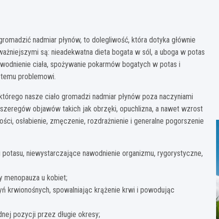
gromadzić nadmiar płynów, to dolegliwość, która dotyka głównie
jważniejszymi są: nieadekwatna dieta bogata w sól, a uboga w potas
wodnienie ciała, spożywanie pokarmów bogatych w potas i
 temu problemowi.
którego nasze ciało gromadzi nadmiar płynów poza naczyniami
szeregów objawów takich jak obrzęki, opuchlizna, a nawet wzrost
ci, osłabienie, zmęczenie, rozdrażnienie i generalne pogorszenie
i potasu, niewystarczające nawodnienie organizmu, rygorystyczne,
zy menopauza u kobiet;
ń krwionośnych, spowalniając krążenie krwi i powodując
dnej pozycji przez długie okresy;