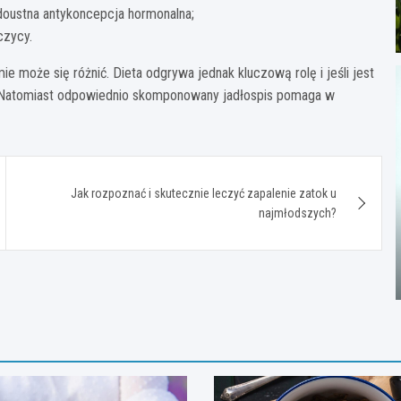
 doustna antykoncepcja hormonalna;
czycy.
 może się różnić. Dieta odgrywa jednak kluczową rolę i jeśli jest
. Natomiast odpowiednio skomponowany jadłospis pomaga w
Jak rozpoznać i skutecznie leczyć zapalenie zatok u
najmłodszych?