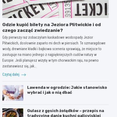
Gdzie kupić bilety na Jeziora Plitwickie i od
czego zacząć zwiedzanie?
Gdy pierwszy raz zobaczyłam kaskadowe wodospady Jezior
Plitwickich, dosłownie zaparło mi dech w piersiach. Te szmaragdowe
wody, drewniane kładki i bajkowa sceneria sprawiają, że miejsce to
zasługuje na miano jednego z najpiękniejszych cudów natury w
Europie. Jeśli planujesz wizytę w tym chorwackim raju, na pewno
zastanawiasz się, jak…
Czytaj dalej
Lawenda w ogrodzie: Jakie stanowisko
wybrać i jak o nią dbać
Gulasz z gęsich żołądków – przepis na
tradycyjne danie kuchni galicyjskiej