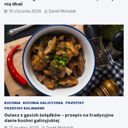
nią dbać
y
z
c
i
10 stycznia 2026
Darek Michalak
h
m
i
o
c
w
z
y
n
g
e
o
ś
ć
w
P
o
l
s
c
e
KUCHNIA
KUCHNIA GALICYJSKA
PRZEPISY
PRZEPISY KULINARNE
Gulasz z gęsich żołądków – przepis na tradycyjne
danie kuchni galicyjskiej
13 grudnia 2025
Darek Michalak