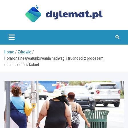
Skip
to
content
dylemat.pl
Home
Zdrowie
Hormonalne uwarunkowania nadwagi i trudności z procesem
odchudzania u kobiet