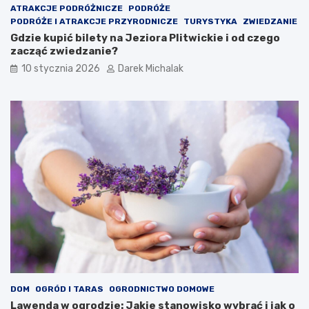
c
f
ATRAKCJE PODRÓŻNICZE
PODRÓŻE
z
a
PODRÓŻE I ATRAKCJE PRZYRODNICZE
TURYSTYKA
ZWIEDZANIE
y
s
Gdzie kupić bilety na Jeziora Plitwickie i od czego
w
c
zacząć zwiedzanie?
p
y
10 stycznia 2026
Darek Michalak
ł
n
y
u
w
j
n
ą
a
c
n
y
a
p
s
t
z
a
e
k
z
z
d
n
r
a
o
n
w
y
i
j
e
a
DOM
OGRÓD I TARAS
OGRODNICTWO DOMOWE
p
k
Lawenda w ogrodzie: Jakie stanowisko wybrać i jak o
s
o