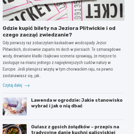
Gdzie kupić bilety na Jeziora Plitwickie i od
czego zacząć zwiedzanie?
Gdy pierwszy raz zobaczyłam kaskadowe wodospady Jezior
Plitwickich, dosłownie zaparło mi dech w piersiach. Te szmaragdowe
wody, drewniane kładki i bajkowa sceneria sprawiają, że miejsce to
zasługuje na miano jednego z najpiękniejszych cudów natury w
Europie. Jeśli planujesz wizytę w tym chorwackim raju, na pewno
zastanawiasz się, jak…
Czytaj dalej
Lawenda w ogrodzie: Jakie stanowisko
wybrać i jak o nią dbać
Gulasz z gęsich żołądków – przepis na
tradycyjne danie kuchni galicyjskiej