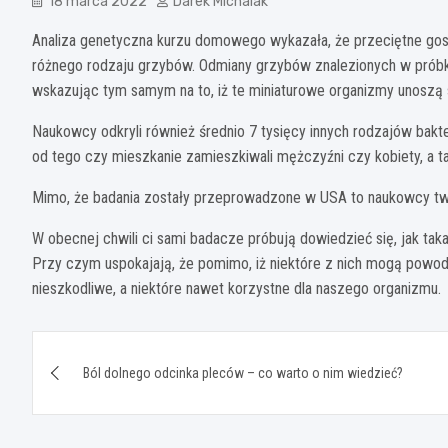
18 marca 2022
Darek Michalak
Analiza genetyczna kurzu domowego wykazała, że przeciętne go
różnego rodzaju grzybów. Odmiany grzybów znalezionych w próbk
wskazując tym samym na to, iż te miniaturowe organizmy unoszą 
Naukowcy odkryli również średnio 7 tysięcy innych rodzajów bakter
od tego czy mieszkanie zamieszkiwali mężczyźni czy kobiety, a tak
Mimo, że badania zostały przeprowadzone w USA to naukowcy twie
W obecnej chwili ci sami badacze próbują dowiedzieć się, jak ta
Przy czym uspokajają, że pomimo, iż niektóre z nich mogą powod
nieszkodliwe, a niektóre nawet korzystne dla naszego organizmu.
Nawigacja
Ból dolnego odcinka pleców – co warto o nim wiedzieć?
wpisu