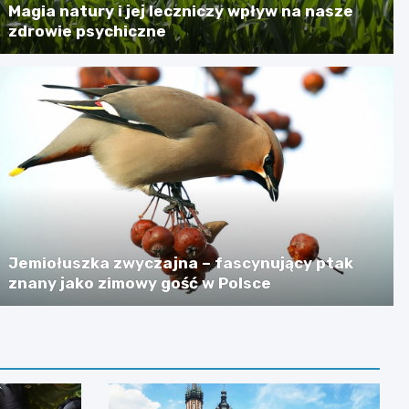
Magia natury i jej leczniczy wpływ na nasze
zdrowie psychiczne
Jemiołuszka zwyczajna – fascynujący ptak
znany jako zimowy gość w Polsce