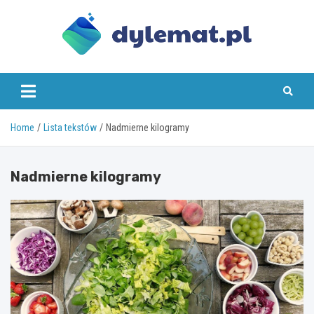
Skip
to
content
dylemat.pl
Home
Lista tekstów
Nadmierne kilogramy
Nadmierne kilogramy