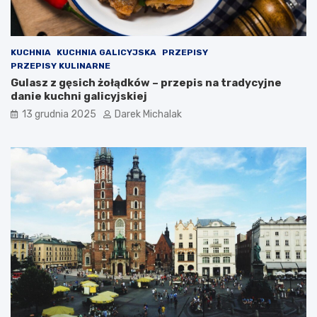
c
e
KUCHNIA
KUCHNIA GALICYJSKA
PRZEPISY
PRZEPISY KULINARNE
Gulasz z gęsich żołądków – przepis na tradycyjne
danie kuchni galicyjskiej
13 grudnia 2025
Darek Michalak