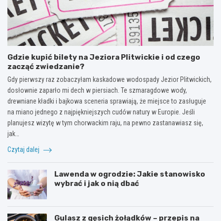
Gdzie kupić bilety na Jeziora Plitwickie i od czego
zacząć zwiedzanie?
Gdy pierwszy raz zobaczyłam kaskadowe wodospady Jezior Plitwickich,
dosłownie zaparło mi dech w piersiach. Te szmaragdowe wody,
drewniane kładki i bajkowa sceneria sprawiają, że miejsce to zasługuje
na miano jednego z najpiękniejszych cudów natury w Europie. Jeśli
planujesz wizytę w tym chorwackim raju, na pewno zastanawiasz się,
jak…
Czytaj dalej
Lawenda w ogrodzie: Jakie stanowisko
wybrać i jak o nią dbać
Gulasz z gęsich żołądków – przepis na