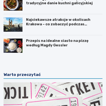
tradycyjne danie kuchni galicyjskiej
Najciekawsze atrakcje w okolicach
Krakowa – co zobaczyć podczas
weekendu?
Przepis na idealne ciasto na pizzę
według Magdy Gessler
M
J
a
e
g
m
i
i
a
o
Warto przeczytać
n
ł
a
u
t
s
u
z
r
k
y
a
i
z
j
w