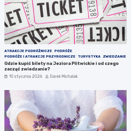
e
y
j
c
l
z
e
a
c
j
z
n
n
a
i
–
c
f
ATRAKCJE PODRÓŻNICZE
PODRÓŻE
z
a
PODRÓŻE I ATRAKCJE PRZYRODNICZE
TURYSTYKA
ZWIEDZANIE
y
s
Gdzie kupić bilety na Jeziora Plitwickie i od czego
w
c
zacząć zwiedzanie?
p
y
10 stycznia 2026
Darek Michalak
ł
n
y
u
w
j
n
ą
a
c
n
y
a
p
s
t
z
a
e
k