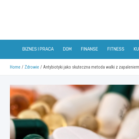
Skip
to
content
BIZNES I PRACA
DOM
FINANSE
FITNESS
KU
Home
Zdrowie
Antybiotyki jako skuteczna metoda walki z zapalenie