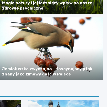
Magia natury i jej leczniczy wpływ na nasze
zdrowie psychiczne
Jemiołuszka zwyczajna – fascynujący ptak
znany jako zimowy gość w Polsce