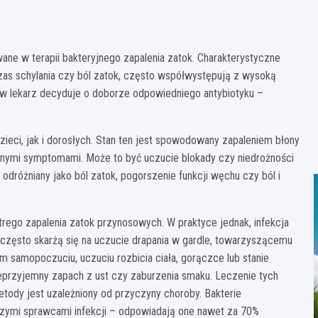
ane w terapii bakteryjnego zapalenia zatok. Charakterystyczne
czas schylania czy ból zatok, często współwystępują z wysoką
w lekarz decyduje o doborze odpowiedniego antybiotyku –
ieci, jak i dorosłych. Stan ten jest spowodowany zapaleniem błony
odnymi symptomami. Może to być uczucie blokady czy niedrożności
 odróżniany jako ból zatok, pogorszenie funkcji węchu czy ból i
ego zapalenia zatok przynosowych. W praktyce jednak, infekcja
 często skarżą się na uczucie drapania w gardle, towarzyszącemu
łym samopoczuciu, uczuciu rozbicia ciała, gorączce lub stanie
przyjemny zapach z ust czy zaburzenia smaku. Leczenie tych
metody jest uzależniony od przyczyny choroby. Bakterie
szymi sprawcami infekcji – odpowiadają one nawet za 70%