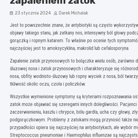
zapaleniem zatok
23 stycznia 2024
Darek Michalak
Jest to powszechnie znane, że antybiotyki są często wykorzystyw
objawy takiego stanu, jak zatkany nos, intensywny ból głowy pod
gorączką i ropnym katarem. To właśnie po ocenie tych symptomó
najczęściej jest to amoksycyklina, makrolid lub cefalosporyna.
Zapalenie zatok przynosowych to bolączka wielu osób, zarówno dz
śluzowej nosa i zatok przynosowych i charakteryzuje się różnor
nosa, obfity wodnisto-śluzowy lub ropny wyciek z nosa, ból twarzy
tkliwość okolic oczu, czoła i policzków.
Wszystkie wymienione symptomy są kryteriami rozpoznawania ostr
zatok może objawiać się szeregami innych dolegliwości. Pacjenci
zaczerwienieniu, kaszlu i chrypce, bólu gardła, ucha czy głowy, z
podgorączkowym. Problemy z zatokami mogą przynosić także nie
przypadłości opiera się najczęściej na antybiotykach, ale wybór 
Streptococcus pneumoniae i Haemophilus influenzae są najczęst