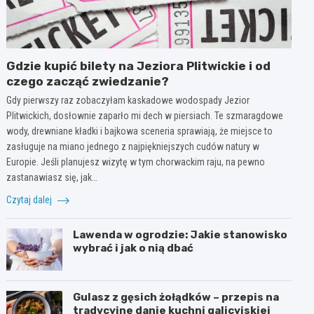
Gdzie kupić bilety na Jeziora Plitwickie i od
czego zacząć zwiedzanie?
Gdy pierwszy raz zobaczyłam kaskadowe wodospady Jezior
Plitwickich, dosłownie zaparło mi dech w piersiach. Te szmaragdowe
wody, drewniane kładki i bajkowa sceneria sprawiają, że miejsce to
zasługuje na miano jednego z najpiękniejszych cudów natury w
Europie. Jeśli planujesz wizytę w tym chorwackim raju, na pewno
zastanawiasz się, jak…
Czytaj dalej
Lawenda w ogrodzie: Jakie stanowisko
wybrać i jak o nią dbać
Gulasz z gęsich żołądków – przepis na
tradycyjne danie kuchni galicyjskiej