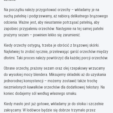
Na początku należy przygotować orzechy – wkładamy je na
suchą patelnię i podgrzewamy, aż nabiorą delikatnego brązowego
odcienia. Ważne jest, aby nieustannie potrząsać patelnią, aby
zapobiec przypaleniu orzechów. Następnie na tej samej patelni
prażymy sezam – powinien lekko się zarumienić.
Kiedy orzechy ostygną, trzeba je obrócić z brązowej skórki.
Najłatwiej to zrobić ręcznie, przelewając garść orzechów między
dłońmi. Taki proces należy powtórzyć dla każdej porcji orzechów.
Obrane orzechy, prażony sezam oraz olej rzepakowy wrzucamy
do wysokiej mocy blendera. Miksujemy składniki aż do uzyskania
jednorodnej konsystencji – możemy zostawić także trochę
niezmielonych kawałków orzechów dla dodatkowej tekstury. Na
koniec dodajemy sól według własnego smaku.
Kiedy masło jest już gotowe, wkładamy je do słoika i szczelnie
zakręcamy. W lodówce będzie się dobrze trzymało przez