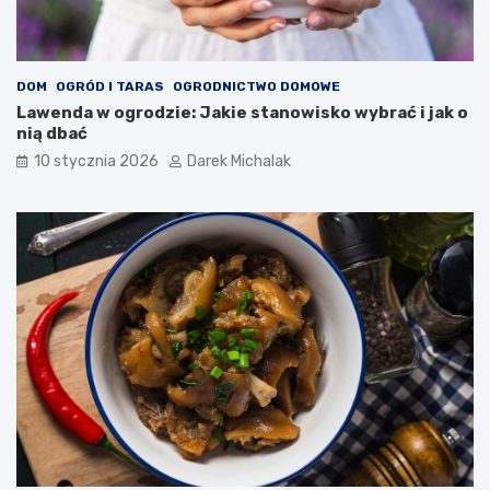
o
n
w
y
i
j
e
a
DOM
OGRÓD I TARAS
OGRODNICTWO DOMOWE
p
k
Lawenda w ogrodzie: Jakie stanowisko wybrać i jak o
s
o
nią dbać
y
z
c
i
10 stycznia 2026
Darek Michalak
h
m
i
o
c
w
z
y
n
g
e
o
ś
ć
w
P
o
l
s
c
e