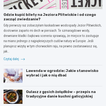
Gdzie kupić bilety na Jeziora Plitwickie i od czego
zacząć zwiedzanie?
Gdy pierwszy raz zobaczyłam kaskadowe wodospady Jezior Plitwickich,
dosłownie zaparło mi dech w piersiach. Te szmaragdowe wody,
drewniane kładki i bajkowa sceneria sprawiają, że miejsce to zasługuje
na miano jednego z najpiękniejszych cudów natury w Europie. Jeśli
planujesz wizytę w tym chorwackim raju, na pewno zastanawiasz się,
jak…
Czytaj dalej
Lawenda w ogrodzie: Jakie stanowisko
wybrać i jak o nią dbać
Gulasz z gęsich żołądków – przepis na
tradycyjne danie kuchni galicyjskiej