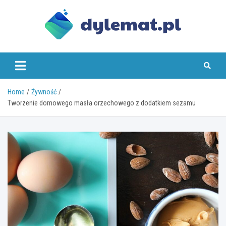
Skip
to
content
dylemat.pl
Home
Żywność
Tworzenie domowego masła orzechowego z dodatkiem sezamu